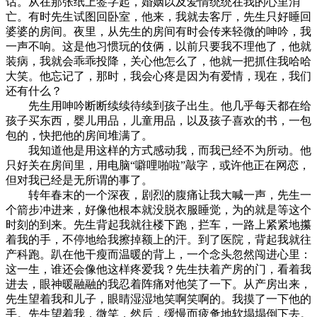
话。从在那张纸上签字起，婚姻以及爱情统统在我的心里消
亡。有时先生试图回卧室，他来，我就去客厅，先生只好睡回
婆婆的房间。夜里，从先生的房间有时会传来轻微的呻吟，我
一声不响。这是他习惯玩的伎俩，以前只要我不理他了，他就
装病，我就会乖乖投降，关心他怎么了，他就一把抓住我哈哈
大笑。他忘记了，那时，我会心疼是因为有爱情，现在，我们
还有什么？
先生用呻吟断断续续待续到孩子出生。他几乎每天都在给
孩子买东西，婴儿用品，儿童用品，以及孩子喜欢的书，一包
包的，快把他的房间堆满了。
我知道他是用这样的方式感动我，而我已经不为所动。他
只好关在房间里，用电脑“噼哩啪啦”敲字，或许他正在网恋，
但对我已经是无所谓的事了。
转年春末的一个深夜，剧烈的腹痛让我大喊一声，先生一
个箭步冲进来，好像他根本就没脱衣服睡觉，为的就是等这个
时刻的到来。先生背起我就往楼下跑，拦车，一路上紧紧地攥
着我的手，不停地给我擦掉额上的汗。到了医院，背起我就往
产科跑。趴在他干瘦而温暖的背上，一个念头忽然闯进心里：
这一生，谁还会像他这样疼爱我？先生扶着产房的门，看着我
进去，眼神暖融融的我忍着阵痛对他笑了一下。从产房出来，
先生望着我和儿子，眼睛湿湿地笑啊笑啊的。我摸了一下他的
手。先生望着我，微笑，然后，缓慢而疲惫地软塌塌倒下去。