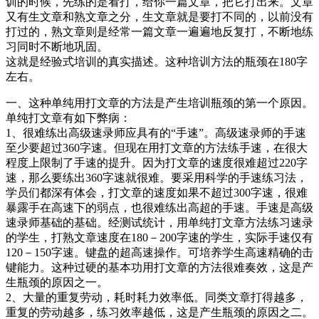
训的时候，先练的是看打，给你一篇文章，把它打出来。文章
又有生文章和熟文章之分，生文章就是要打不同的，以前没有
打过的，熟文章则是经常一篇文章一遍遍地反复打，不断地练
习同时不断地巩固。
这就是经验式培训的真实描述。这种培训方法的瓶颈在180字
左右。
一、这种单纯用打文章的方法是产生培训瓶颈的第一个原因。
单纯打文章有如下弊病：
1、很难练出高级速录师应具有的“手速”。高级速录师的手速
至少要超过360字速。但现在用打文章的方法练手速，在很大
程度上限制了手速的提升。因为打文章的速度很难超过220字
速，那么要练出360字速就很难。要采用科学的手速练习法，
学员们都深有体会，打文章的速度如果不超过300字速，很难
暴露手在高速下的弱点，也很难练出高超的手速。手速是高级
速录师基础的基础。经测试统计，用单纯打文章方法练习速录
的学生，打熟文章速度在180－200字速的学生，实际手速仅有
120－150字速。键盘的超高速操作。可培养学生高速精确的击
键能力。这种过硬的基本功用打文章的方法很难奏效，这是产
生瓶颈的原因之一。
2、大量的重复劳动，耗时耗力效率低。同类文章打得越多，
重复的劳动越多，练习效率越低，这是产生瓶颈的原因之二。