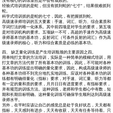
没有核心的训练显然是不会有成效的。
经验式培训抓的是蛇，但没有抓到蛇的“七寸”，结果很难抓到
蛇。
科学式培训抓的是蛇的七寸，因此，有把握抓到蛇。
高级速录师培训的五大要素：手速、词汇、听力、综合素质和
字词打法的唯一化体系。其中前四项是对学生的要求，第五项
是对培训机构的要求。五项缺一不可，高超的手速作为高级速
录师基本功的基本功，反射词汇（可条件反射的词汇）作为高
级速录师的核心，听力和综合素质是必练的基本功。
四、 缺乏量化训练是产生培训瓶颈的主要原因之四。
用单纯打文章的方法培训，实际是一种简单的模糊式培训，用
打文章的方法代替了所有基本功的训练，因此，不可能对各种
基本功的训练提出明确的量化要求，因此，构成高级速录师的
各种基本功得不到充分地扎实地训练。应该对各种基本功的训
练都有明确得量化（指标）要求，对手速、词汇量、听力等都
有一定的量和质的要求，月月日日有进度要求，有指标要求，
并有规范的训练方法。这种训练，老师和学生都心中有数，短
期和长期目标明确。这种量化训练可确保学生顺利达到高级速
录师水平。
另外，在平时应该让自己的感觉总是处于良好状态，天天都有
指标，天天感到有进步，天天有收获，天天有任务等待着。只