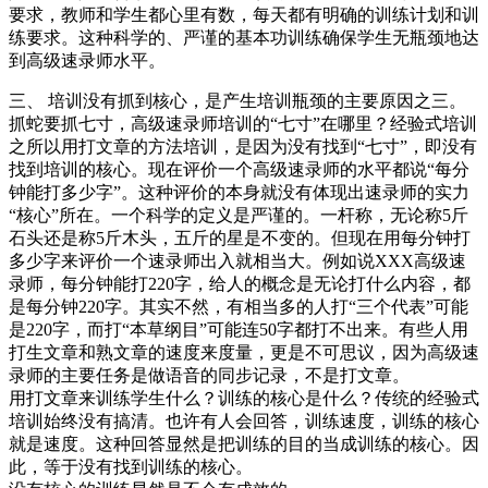
要求，教师和学生都心里有数，每天都有明确的训练计划和训
练要求。这种科学的、严谨的基本功训练确保学生无瓶颈地达
到高级速录师水平。
三、 培训没有抓到核心，是产生培训瓶颈的主要原因之三。
抓蛇要抓七寸，高级速录师培训的“七寸”在哪里？经验式培训
之所以用打文章的方法培训，是因为没有找到“七寸”，即没有
找到培训的核心。现在评价一个高级速录师的水平都说“每分
钟能打多少字”。这种评价的本身就没有体现出速录师的实力
“核心”所在。一个科学的定义是严谨的。一杆称，无论称5斤
石头还是称5斤木头，五斤的星是不变的。但现在用每分钟打
多少字来评价一个速录师出入就相当大。例如说XXX高级速
录师，每分钟能打220字，给人的概念是无论打什么内容，都
是每分钟220字。其实不然，有相当多的人打“三个代表”可能
是220字，而打“本草纲目”可能连50字都打不出来。有些人用
打生文章和熟文章的速度来度量，更是不可思议，因为高级速
录师的主要任务是做语音的同步记录，不是打文章。
用打文章来训练学生什么？训练的核心是什么？传统的经验式
培训始终没有搞清。也许有人会回答，训练速度，训练的核心
就是速度。这种回答显然是把训练的目的当成训练的核心。因
此，等于没有找到训练的核心。