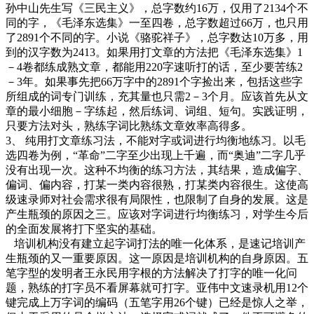
孙中山先生写《三民主义》，总字数约16万，仅用了2134个不
同的字，《毛泽东选集》一至四卷，总字数超过66万，也只用
了2891个不同的字。小说《骆驼祥子》，总字数达10万多，用
到的汉字数为2413。如果用打文章的方法把《毛泽东选集》1
－4卷都练成熟文章，都能用220字速听打的话，至少要苦练2
－3年。如果事先把66万字中的2891个字捡出来，包括这些字
所组成的词专门训练，充其量也只需2－3个月。应该首先从文
章的最小细胞－字练起，然后练词、词组、短句。实践证明，
只要方法对头，熟练字词比熟练文章效率高得多。
3、 纯用打文章练习法，不能对字或词进行均衡地练习。以毛
选四卷为例，“革命”二字至少出现上千遍，而“奥迪”二字几乎
没有出现一次。这种不均衡的练习方法，其结果，造成偏字、
偏词、偏内容，打某一类内容很熟，打某类内容很生。这使高
级速录师对社会需求很有局限性，也限制了自身的发展。这是
产生瓶颈的原因之三。应该对字词进行均衡练习，对学生今后
的全面发展将打下坚实的基础。
培训机构没有建立起字词打法的唯一化体系，是速记培训产
生瓶颈的又一重要原因。这一原因是培训机构的自身原因。五
笔字型的发明者王永民用字根的方法解决了打字的唯一化问
题，熟练的打字员不看屏幕就可打字。亚伟中文速录机用12个
键完成上万字词的编码（五笔字用26个键）已经是惊人之举，