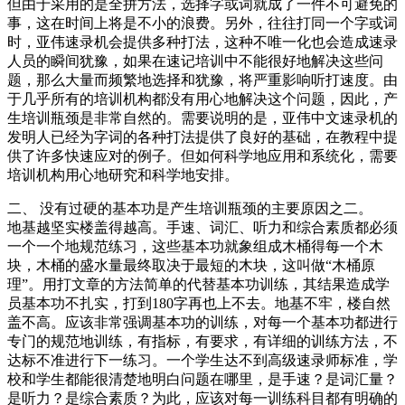
但由于采用的是全拼方法，选择字或词就成了一件不可避免的
事，这在时间上将是不小的浪费。另外，往往打同一个字或词
时，亚伟速录机会提供多种打法，这种不唯一化也会造成速录
人员的瞬间犹豫，如果在速记培训中不能很好地解决这些问
题，那么大量而频繁地选择和犹豫，将严重影响听打速度。由
于几乎所有的培训机构都没有用心地解决这个问题，因此，产
生培训瓶颈是非常自然的。需要说明的是，亚伟中文速录机的
发明人已经为字词的各种打法提供了良好的基础，在教程中提
供了许多快速应对的例子。但如何科学地应用和系统化，需要
培训机构用心地研究和科学地安排。
二、 没有过硬的基本功是产生培训瓶颈的主要原因之二。
地基越坚实楼盖得越高。手速、词汇、听力和综合素质都必须
一个一个地规范练习，这些基本功就象组成木桶得每一个木
块，木桶的盛水量最终取决于最短的木块，这叫做“木桶原
理”。用打文章的方法简单的代替基本功训练，其结果造成学
员基本功不扎实，打到180字再也上不去。地基不牢，楼自然
盖不高。应该非常强调基本功的训练，对每一个基本功都进行
专门的规范地训练，有指标，有要求，有详细的训练方法，不
达标不准进行下一练习。一个学生达不到高级速录师标准，学
校和学生都能很清楚地明白问题在哪里，是手速？是词汇量？
是听力？是综合素质？为此，应该对每一训练科目都有明确的