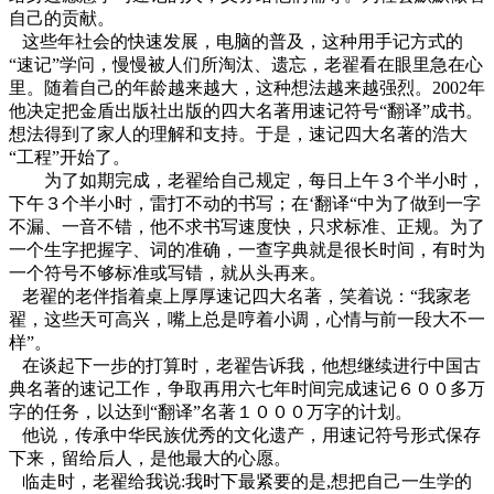
自己的贡献。
这些年社会的快速发展，电脑的普及，这种用手记方式的
“速记”学问，慢慢被人们所淘汰、遗忘，老翟看在眼里急在心
里。随着自己的年龄越来越大，这种想法越来越强烈。2002年
他决定把金盾出版社出版的四大名著用速记符号“翻译”成书。
想法得到了家人的理解和支持。于是，速记四大名著的浩大
“工程”开始了。
为了如期完成，老翟给自己规定，每日上午３个半小时，
下午３个半小时，雷打不动的书写；在‘翻译“中为了做到一字
不漏、一音不错，他不求书写速度快，只求标准、正规。为了
一个生字把握字、词的准确，一查字典就是很长时间，有时为
一个符号不够标准或写错，就从头再来。
老翟的老伴指着桌上厚厚速记四大名著，笑着说：“我家老
翟，这些天可高兴，嘴上总是哼着小调，心情与前一段大不一
样”。
在谈起下一步的打算时，老翟告诉我，他想继续进行中国古
典名著的速记工作，争取再用六七年时间完成速记６００多万
字的任务，以达到“翻译”名著１０００万字的计划。
他说，传承中华民族优秀的文化遗产，用速记符号形式保存
下来，留给后人，是他最大的心愿。
临走时，老翟给我说:我时下最紧要的是,想把自己一生学的