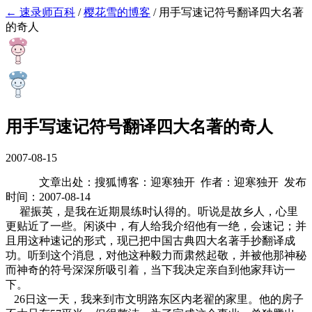
← 速录师百科
/
樱花雪的博客
/
用手写速记符号翻译四大名著
的奇人
用手写速记符号翻译四大名著的奇人
2007-08-15
文章出处：搜狐博客：迎寒独开 作者：迎寒独开 发布
时间：2007-08-14
翟振英，是我在近期晨练时认得的。听说是故乡人，心里
更贴近了一些。闲谈中，有人给我介绍他有一绝，会速记；并
且用这种速记的形式，现已把中国古典四大名著手抄翻译成
功。听到这个消息，对他这种毅力而肃然起敬，并被他那神秘
而神奇的符号深深所吸引着，当下我决定亲自到他家拜访一
下。
26日这一天，我来到市文明路东区内老翟的家里。他的房子