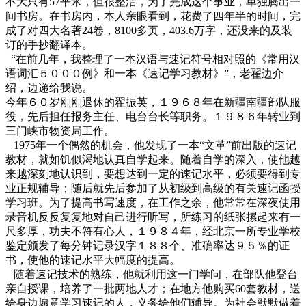
不大只有57平米，但很整洁，为了完成这个事业，单独腾出一
间书房。在书房内，本人亲眼看到，花费了四年半的时间，完
成了对四大名著24卷，8100多页，403.6万字，还没来的及装
订的手抄翻译本。
“在前几年，我整理了一本汉语与速记符号相对照的《常用汉
语词汇５０００例》和一本《速记学习教材》”，老翟边介
绍，边递给我说。
今年６０岁刚刚退休的翟振英，１９６８年在新疆南疆部队服
役，先后担任报务主任、电台台长等职务。１９８６年转业到
三门峡市物资局工作。
1975年一个偶然的机会，他发现了一本“文革”前出版的速记
教材，就如饥似渴地认真自学起来。随着自学的深入，使他越
来越深刻地认识到，要想达到一定的速记水平，必须要得到专
业正规辅导；随后就先后参加了从初级到高级的有关速记函授
学习班。为了提高书写速度，在工作之余，他常常在深夜使用
录音机反反复复地对自己进行听写，所练习的纸张摞起来有一
尺多厚，功夫不符有心人，１９８４年，经北京一所专业学校
鉴定颁发了每分钟记录汉字１８８个、准确率达９５％的证
书，使他的速记水平大幅度的提高。
随着速记技术的熟练，他就利用这一门学问，在部队他登台
亲自授课，培养了一批两地人才；在地方他购买60套教材，送
给身边愿意学习速记的人，义务给他们辅导。为社会默默做着